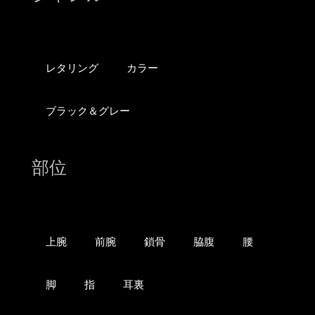
レタリング
カラー
ブラック＆グレー
部位
上腕
前腕
鎖骨
脇腹
腰
脚
指
耳裏